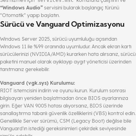
Ses hizmeti için
komutunu çalıştırın ve
services.msc
“Windows Audio”
servisini bularak başlangıç türünü
“Otomatik” yapıp başlatın.
Sürücü ve Vanguard Optimizasyonu
Windows Server 2025, sürücü uyumluluğu açısından
Windows 11 ile %99 oranında uyumludur. Ancak ekran kartı
sürücülerinizi (NVIDIA/AMD) kurarken hata alırsanız, sürücü
paketini manuel olarak ayıklayıp aygıt yöneticisi üzerinden
tanıtmanız gerekebilir.
Vanguard (vgk.sys) Kurulumu:
RIOT istemcisini indirin ve oyunu kurun. Kurulum sonrası
bilgisayarı yeniden başlatmadan önce BIOS ayarlarınıza
girin. Eğer VAN 9005 hatası alıyorsanız, BIOS üzerinde
sanallaştırma tabanlı güvenlik özelliklerini (VBS) kontrol edin.
Genellikle Server sürümü, CSM (Legacy Boot) değilse bile
Vanguard’ın istediği gereksinimleri çekirdek seviyesinde