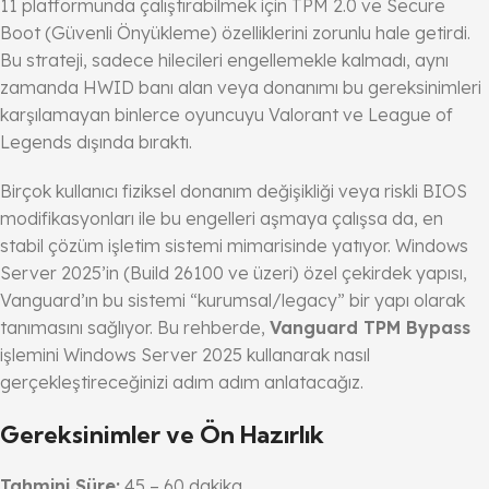
11 platformunda çalıştırabilmek için TPM 2.0 ve Secure
Boot (Güvenli Önyükleme) özelliklerini zorunlu hale getirdi.
Bu strateji, sadece hilecileri engellemekle kalmadı, aynı
zamanda HWID banı alan veya donanımı bu gereksinimleri
karşılamayan binlerce oyuncuyu Valorant ve League of
Legends dışında bıraktı.
Birçok kullanıcı fiziksel donanım değişikliği veya riskli BIOS
modifikasyonları ile bu engelleri aşmaya çalışsa da, en
stabil çözüm işletim sistemi mimarisinde yatıyor. Windows
Server 2025’in (Build 26100 ve üzeri) özel çekirdek yapısı,
Vanguard’ın bu sistemi “kurumsal/legacy” bir yapı olarak
tanımasını sağlıyor. Bu rehberde,
Vanguard TPM Bypass
işlemini Windows Server 2025 kullanarak nasıl
gerçekleştireceğinizi adım adım anlatacağız.
Gereksinimler ve Ön Hazırlık
Tahmini Süre:
45 – 60 dakika